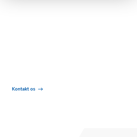
EXODRAFT ENERGY
Hos Exodraft er intet
energiprojekt for stort
Kontakt os