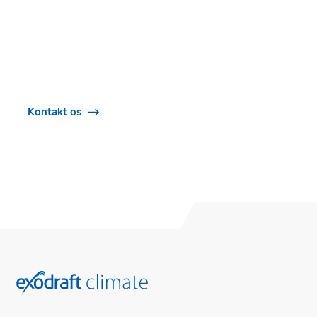
Hos Exodraft er intet
energiprojekt for stort
Kontakt os