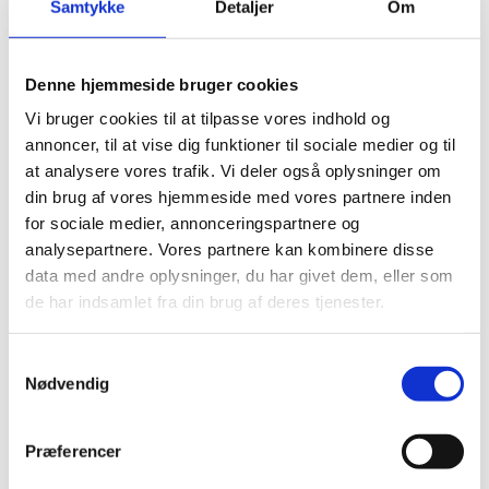
Samtykke
Detaljer
Om
Denne hjemmeside bruger cookies
Vi bruger cookies til at tilpasse vores indhold og
annoncer, til at vise dig funktioner til sociale medier og til
at analysere vores trafik. Vi deler også oplysninger om
din brug af vores hjemmeside med vores partnere inden
SERVICE
for sociale medier, annonceringspartnere og
Totalleverandør til hele
analysepartnere. Vores partnere kan kombinere disse
data med andre oplysninger, du har givet dem, eller som
udbygningen
de har indsamlet fra din brug af deres tjenester.
Dansk Energi Service A/S, som nu er en del af Exodraft
Samtykkevalg
energy var totalleverandør til hele udbygningen, hvilket
Nødvendig
indebar arbejde inden for følgende felter:
Præferencer
Styrkeberegning (iht. EN 13445 og EN 13480),
konstruktion, design, montage, levering af