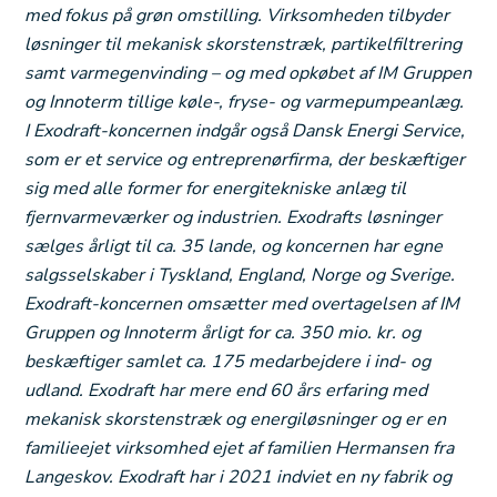
med fokus på grøn omstilling. Virksomheden tilbyder
løsninger til mekanisk skorstenstræk, partikelfiltrering
samt varmegenvinding – og med opkøbet af IM Gruppen
og Innoterm tillige køle-, fryse- og varmepumpeanlæg.
I Exodraft-koncernen indgår også Dansk Energi Service,
som er et service og entreprenørfirma, der beskæftiger
sig med alle former for energitekniske anlæg til
fjernvarmeværker og industrien. Exodrafts løsninger
sælges årligt til ca. 35 lande, og koncernen har egne
salgsselskaber i Tyskland, England, Norge og Sverige.
Exodraft-koncernen omsætter med overtagelsen af IM
Gruppen og Innoterm årligt for ca. 350 mio. kr. og
beskæftiger samlet ca. 175 medarbejdere i ind- og
udland. Exodraft har mere end 60 års erfaring med
mekanisk skorstenstræk og energiløsninger og er en
familieejet virksomhed ejet af familien Hermansen fra
Langeskov. Exodraft har i 2021 indviet en ny fabrik og