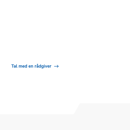
KONTAKT OS
Hos exodraft er intet
energiprojekt for stort
Tal med en rådgiver